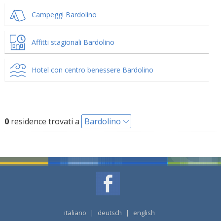
Campeggi Bardolino
Affitti stagionali Bardolino
Hotel con centro benessere Bardolino
0
residence trovati a
Bardolino
italiano
|
deutsch
|
english