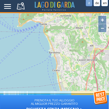
it
de
en
+
−
PRENOTA IL TUO ALLOGGIO
AL MIGLIOR PREZZO GARANTITO