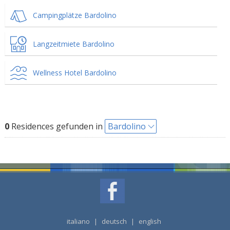
Campingplätze Bardolino
Langzeitmiete Bardolino
Wellness Hotel Bardolino
0
Residences gefunden in
Bardolino
italiano
|
deutsch
|
english