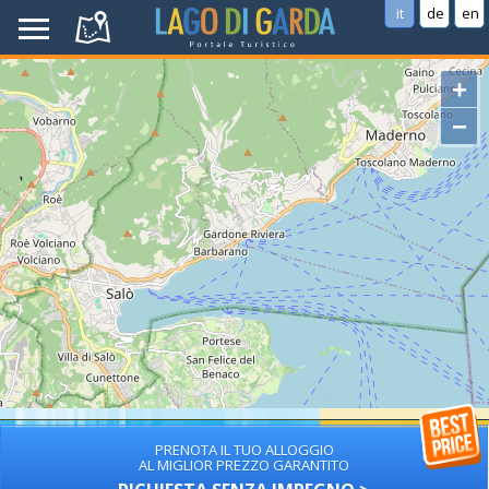
it
de
en
+
−
PRENOTA IL TUO ALLOGGIO
AL MIGLIOR PREZZO GARANTITO