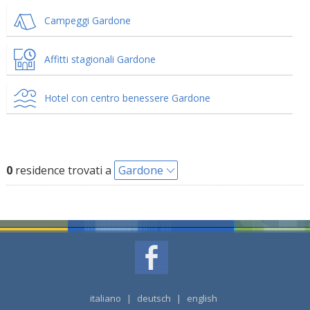
Campeggi Gardone
Affitti stagionali Gardone
Hotel con centro benessere Gardone
0
residence trovati a
Gardone
italiano
|
deutsch
|
english