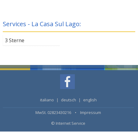
Services - La Casa Sul Lago:
3 Sterne
italiano
|
deutsch
|
english
MwSt. 02823430216 •
Impressum
© Internet Service