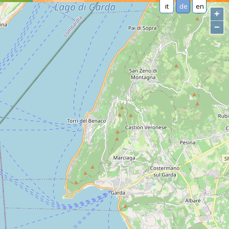
it
de
en
+
−