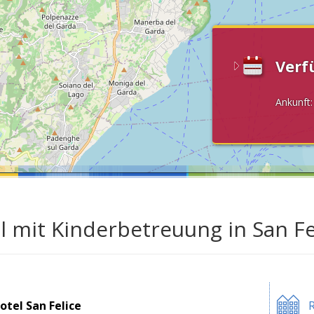
Verf
Ankunft
l mit Kinderbetreuung in San F
otel San Felice
R