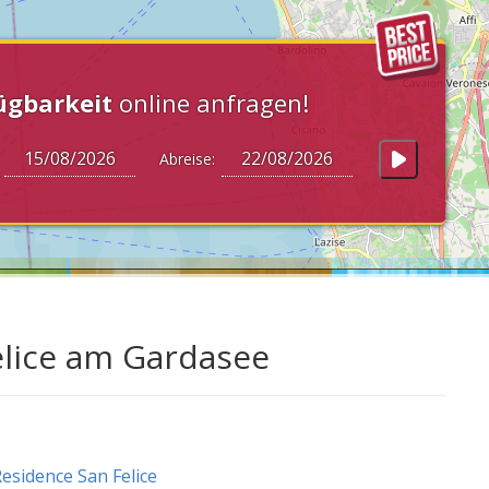
ügbarkeit
online anfragen!
:
Abreise:
elice am Gardasee
esidence San Felice