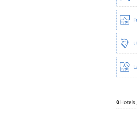
F
U
L
0
Hotels