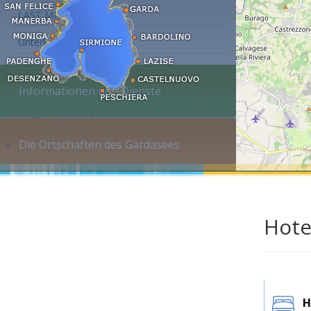
LAST MINUTE
Unterkunft suchen...
Informationen und Dienste
Die Ortschaften des Gardasees
Hote
H