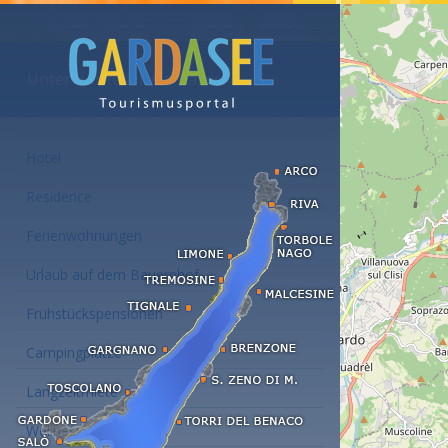
Unterkünfte am Gardasee
Hotel
Residence
Ferienwohnungen
Urlaub auf dem Bauernhof
Frühstückspensionen
Campingplätze
Langzeitmiete
Wellness Hotel