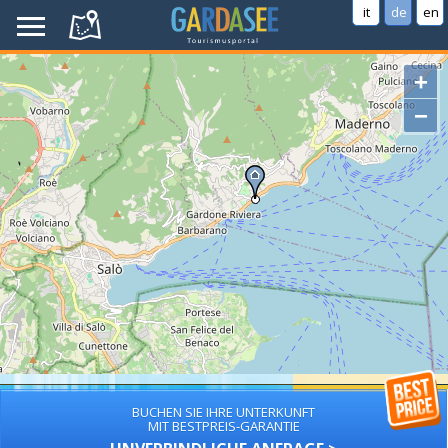
it
de
en
+
−
BUCHEN SIE IHRE UNTERKUNFT
MIT BESTPREIS-GARANTIE