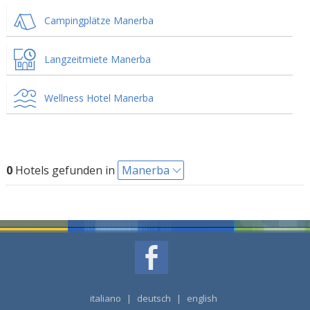
Campingplätze Manerba
Langzeitmiete Manerba
Wellness Hotel Manerba
0
Hotels gefunden in
Manerba
italiano
|
deutsch
|
english