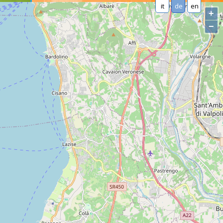
it
de
en
+
−