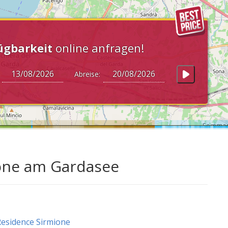
ügbarkeit
online anfragen!
:
Abreise:
ione am Gardasee
esidence Sirmione