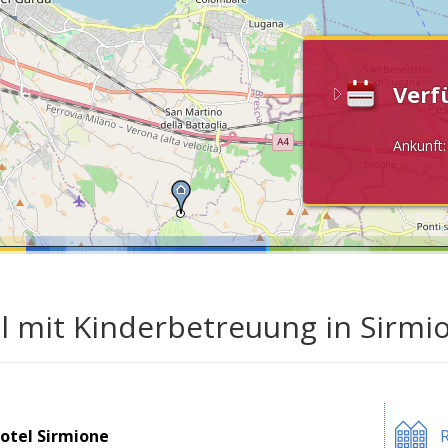
Verf
Ankunft
l mit Kinderbetreuung in Sirm
otel Sirmione
R