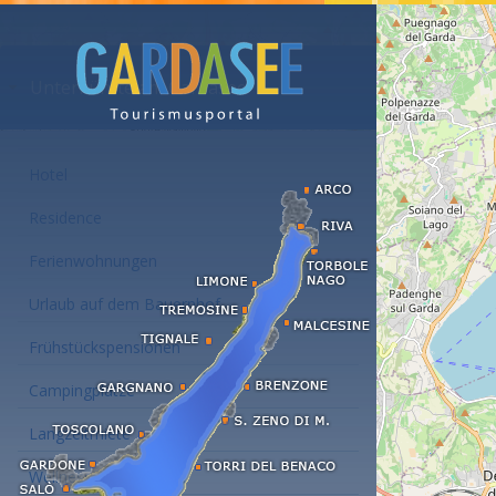
Unterkünfte am Gardasee
Hotel
Residence
Ferienwohnungen
Urlaub auf dem Bauernhof
Frühstückspensionen
Campingplätze
Langzeitmiete
Wellness Hotel