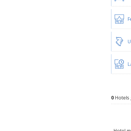
F
U
L
0
Hotels
Hotel mi