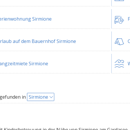
erienwohnung Sirmione
F
rlaub auf dem Bauernhof Sirmione
C
angzeitmiete Sirmione
W
 gefunden in
Sirmione
t Kinderbetreuung in der Nähe von Sirmione am Gardasee