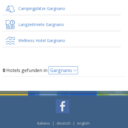
Campingplätze Gargnano
Langzeitmiete Gargnano
Wellness Hotel Gargnano
0
Hotels gefunden in
Gargnano
italiano
|
deutsch
|
english