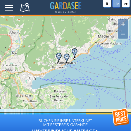
it
de
en
+
−
BUCHEN SIE IHRE UNTERKUNFT
MIT BESTPREIS-GARANTIE