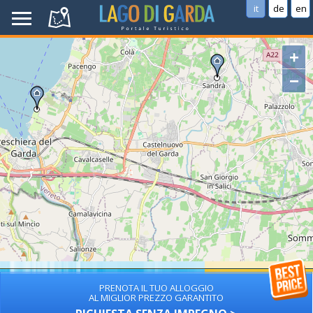
it
de
en
+
−
PRENOTA IL TUO ALLOGGIO
AL MIGLIOR PREZZO GARANTITO