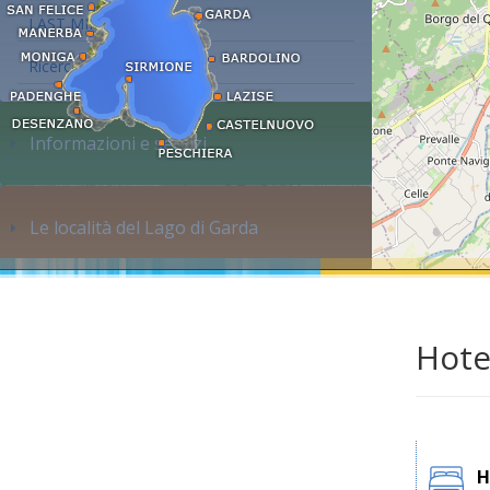
LAST MINUTE
Ricerca alloggi...
Informazioni e servizi
Le località del Lago di Garda
Hote
H