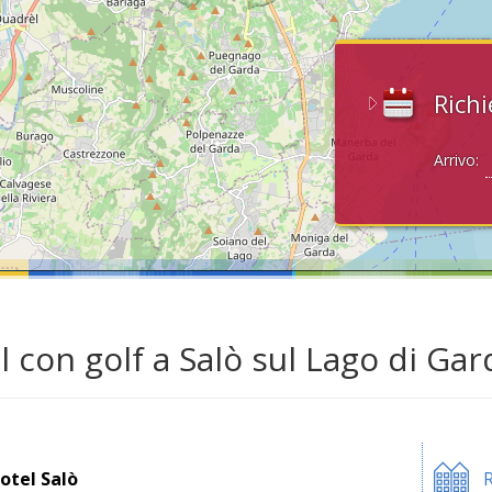
Richi
Arrivo:
l con golf a Salò sul Lago di Gar
otel Salò
R