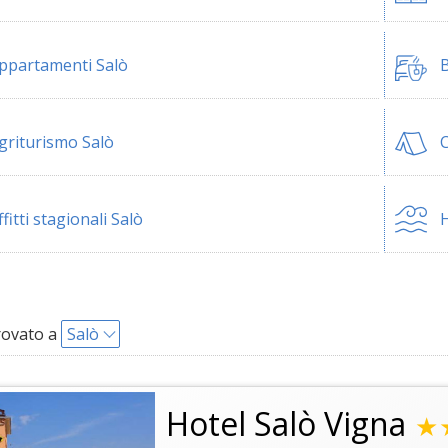
ppartamenti Salò
B
griturismo Salò
ffitti stagionali Salò
H
rovato a
Salò
Hotel Salò Vigna
★