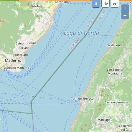
it
de
en
+
−