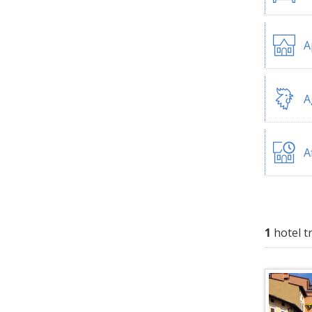
A
A
A
1
hotel t