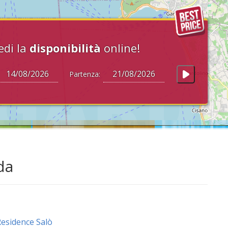
edi la
disponibilità
online!
Partenza:
da
esidence Salò