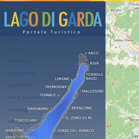
Alloggi e affitti al Lago di Garda
Hotel
Residence
Appartamenti
Agriturismo
Bed & Breakfast
Campeggi
Affitti stagionali
Hotel con centro benessere