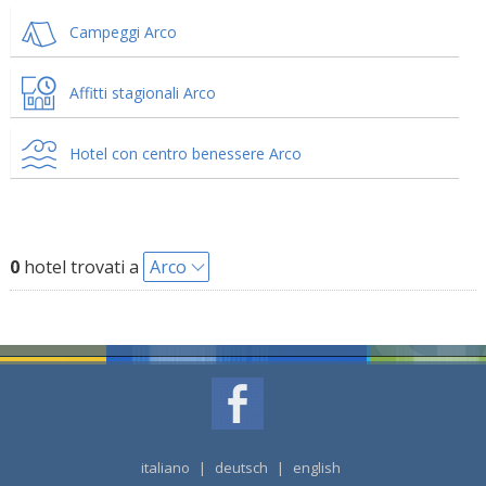
Campeggi Arco
Affitti stagionali Arco
Hotel con centro benessere Arco
0
hotel trovati a
Arco
italiano
|
deutsch
|
english