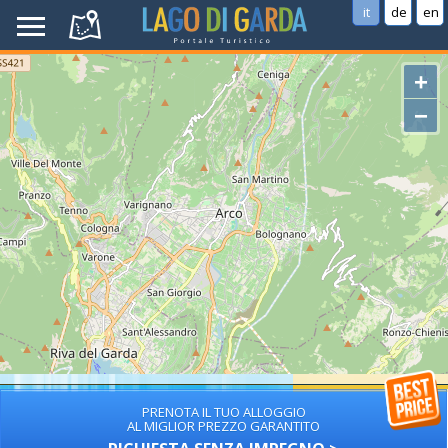
it
de
en
+
−
PRENOTA IL TUO ALLOGGIO
AL MIGLIOR PREZZO GARANTITO