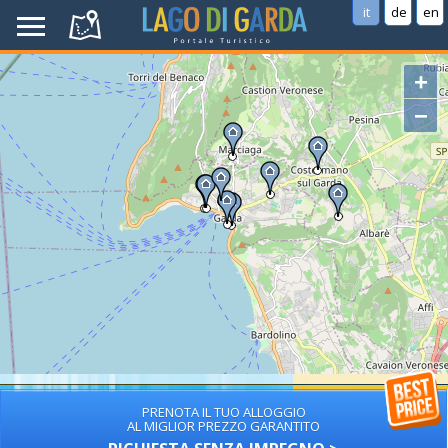
it
de
en
+
−
PRENOTA IL TUO ALLOGGIO
AL MIGLIOR PREZZO GARANTITO