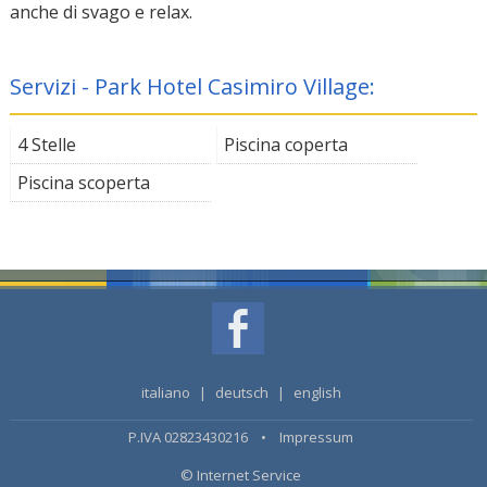
anche di svago e relax.
Servizi - Park Hotel Casimiro Village:
4 Stelle
Piscina coperta
Piscina scoperta
italiano
|
deutsch
|
english
P.IVA 02823430216 •
Impressum
© Internet Service