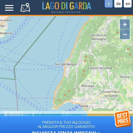
it
de
en
+
−
PRENOTA IL TUO ALLOGGIO
AL MIGLIOR PREZZO GARANTITO