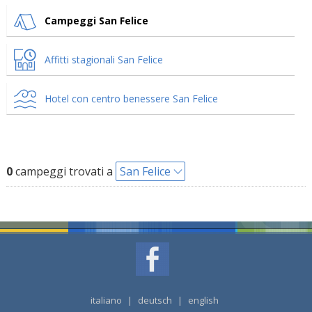
Campeggi San Felice
Affitti stagionali San Felice
Hotel con centro benessere San Felice
0
campeggi trovati a
San Felice
italiano
|
deutsch
|
english