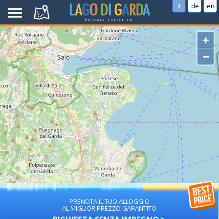
it
de
en
+
−
PRENOTA IL TUO ALLOGGIO
AL MIGLIOR PREZZO GARANTITO