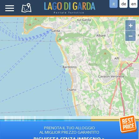
it
de
en
+
−
PRENOTA IL TUO ALLOGGIO
AL MIGLIOR PREZZO GARANTITO