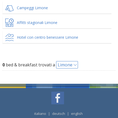
Campeggi Limone
Affitti stagionali Limone
Hotel con centro benessere Limone
0
bed & breakfast trovati a
Limone
italiano
|
deutsch
|
english