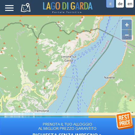
it
de
en
+
−
PRENOTA IL TUO ALLOGGIO
AL MIGLIOR PREZZO GARANTITO