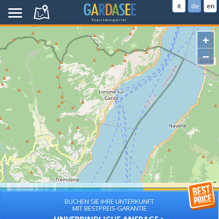
it
de
en
+
−
BUCHEN SIE IHRE UNTERKUNFT
MIT BESTPREIS-GARANTIE