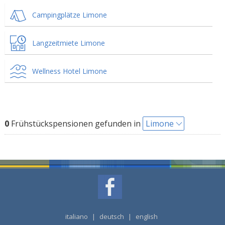
Campingplätze Limone
Langzeitmiete Limone
Wellness Hotel Limone
0
Frühstückspensionen gefunden in
Limone
italiano
|
deutsch
|
english