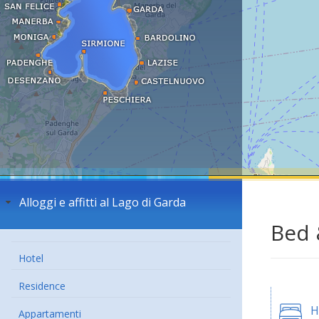
Alloggi e affitti al Lago di Garda
Bed 
Hotel
Residence
H
Appartamenti