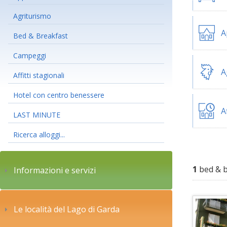
Agriturismo
A
Bed & Breakfast
Campeggi
A
Affitti stagionali
Hotel con centro benessere
A
LAST MINUTE
Ricerca alloggi...
1
bed & b
Informazioni e servizi
Le località del Lago di Garda