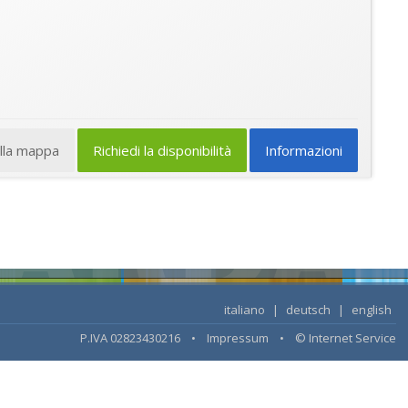
ulla mappa
Richiedi la disponibilità
Informazioni
italiano
|
deutsch
|
english
P.IVA 02823430216 •
Impressum
•
© Internet Service