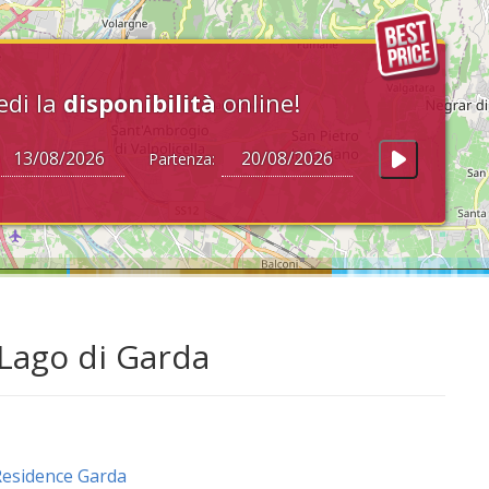
edi la
disponibilità
online!
Partenza:
 Lago di Garda
esidence Garda