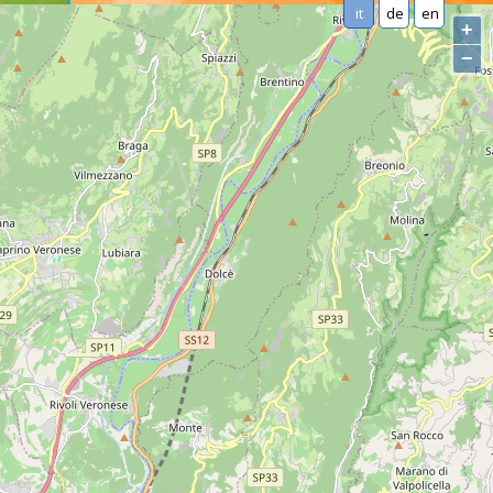
it
de
en
+
−