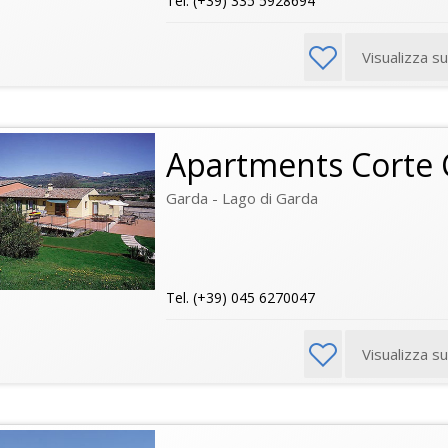
Tel. (+39) 335 5928694
Visualizza s
Apartments Corte 
Garda - Lago di Garda
Tel. (+39) 045 6270047
Visualizza s