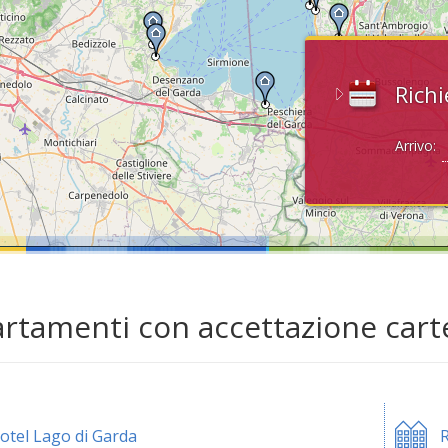
Richi
Arrivo:
rtamenti con accettazione carte
otel Lago di Garda
R