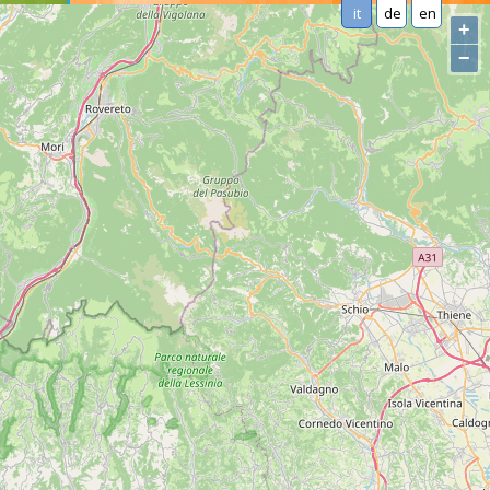
it
de
en
+
−