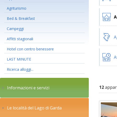
Agriturismo
A
Bed & Breakfast
Campeggi
A
Affitti stagionali
Hotel con centro benessere
A
LAST MINUTE
Ricerca alloggi...
12
appart
Informazioni e servizi
Le località del Lago di Garda