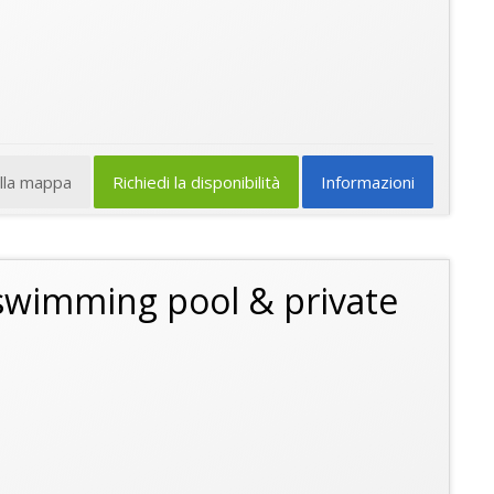
ulla mappa
Richiedi la disponibilità
Informazioni
 swimming pool & private