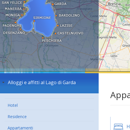
Alloggi e affitti al Lago di Garda
Appa
Hotel
Residence
H
Appartamenti