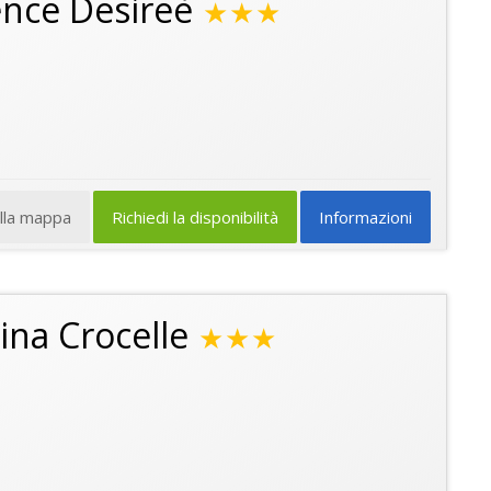
nce Desireè
★★★
ulla mappa
Richiedi la disponibilità
Informazioni
na Crocelle
★★★