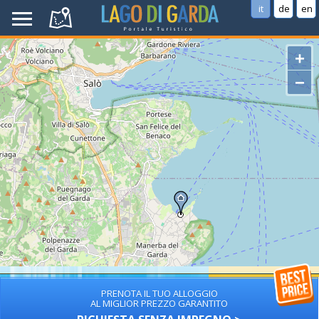
it
de
en
+
−
PRENOTA IL TUO ALLOGGIO
AL MIGLIOR PREZZO GARANTITO