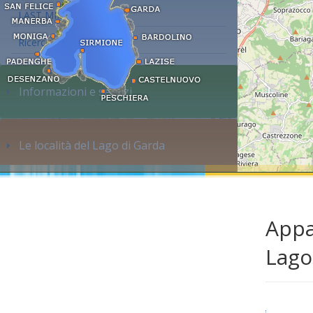
LAST MINUTE
Ricerca alloggi...
Informazioni e servizi
Le località del Lago di Garda
Appa
Lago