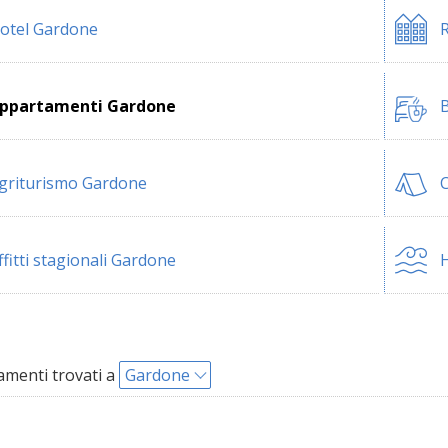
otel Gardone
R
ppartamenti Gardone
B
griturismo Gardone
ffitti stagionali Gardone
H
menti trovati a
Gardone