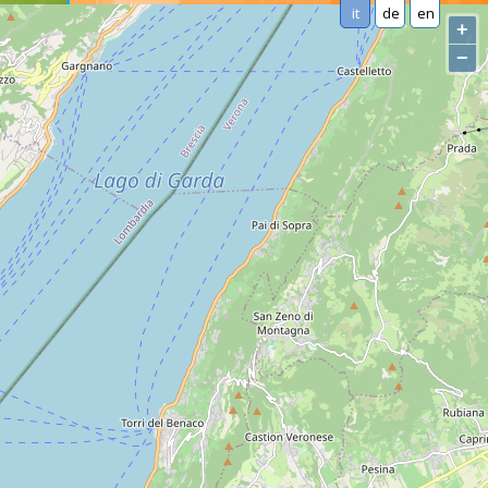
it
de
en
+
−