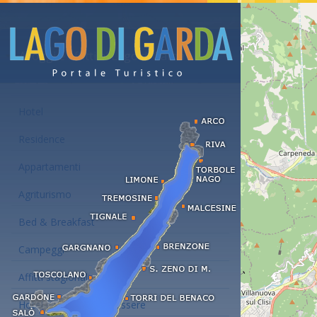
Alloggi e affitti al Lago di Garda
Hotel
Residence
Appartamenti
Agriturismo
Bed & Breakfast
Campeggi
Affitti stagionali
Hotel con centro benessere