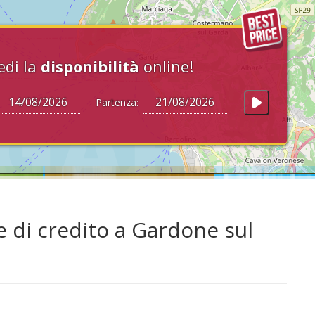
edi la
disponibilità
online!
Partenza:
 di credito a Gardone sul