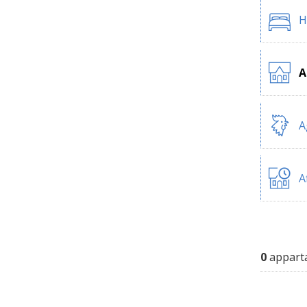
H
A
A
A
0
apparta