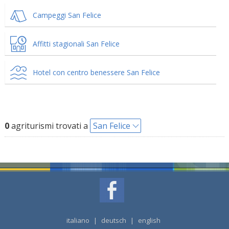
Campeggi San Felice
Affitti stagionali San Felice
Hotel con centro benessere San Felice
0
agriturismi trovati a
San Felice
italiano
|
deutsch
|
english