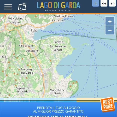
it
de
en
+
−
PRENOTA IL TUO ALLOGGIO
AL MIGLIOR PREZZO GARANTITO