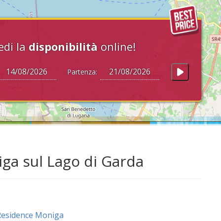
edi la
disponibilità
online!
Partenza:
iga sul Lago di Garda
Residence Moniga