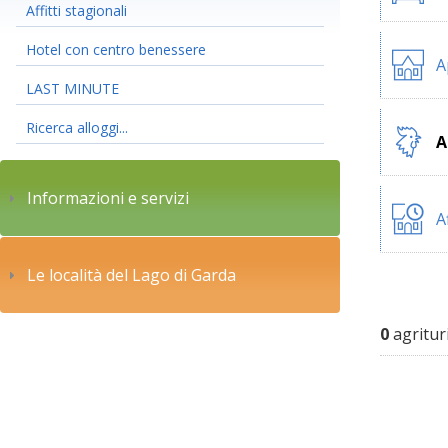
Affitti stagionali
Hotel con centro benessere
A
LAST MINUTE
Ricerca alloggi...
A
Informazioni e servizi
A
Le località del Lago di Garda
0
agritur