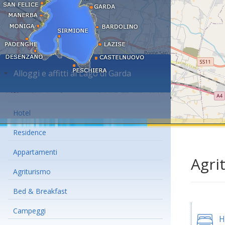
Alloggi e affitti al Lago di Garda
Hotel
Residence
Appartamenti
Agri
Agriturismo
Bed & Breakfast
Campeggi
H