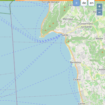
it
de
en
+
−