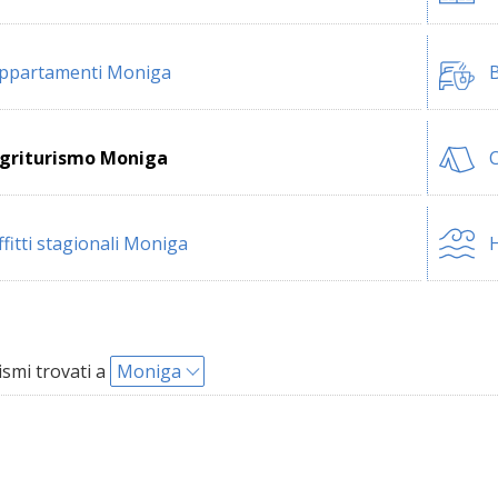
ppartamenti Moniga
B
griturismo Moniga
ffitti stagionali Moniga
H
ismi trovati a
Moniga