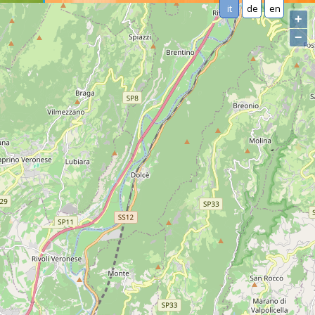
it
de
en
+
−