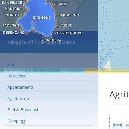
Alloggi e affitti al Lago di Garda
Hotel
Residence
Appartamenti
Agri
Agriturismo
Bed & Breakfast
Campeggi
H