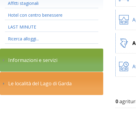
Affitti stagionali
Hotel con centro benessere
A
LAST MINUTE
Ricerca alloggi...
A
Informazioni e servizi
A
Le località del Lago di Garda
0
agritur