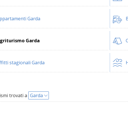
ppartamenti Garda
B
griturismo Garda
ffitti stagionali Garda
H
ismi trovati a
Garda