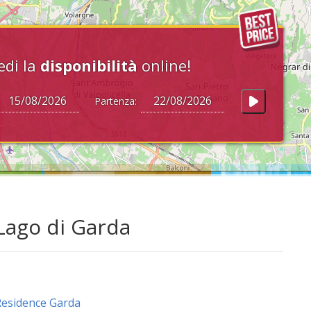
edi la
disponibilità
online!
Partenza:
Lago di Garda
esidence Garda