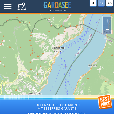
it
de
en
+
−
BUCHEN SIE IHRE UNTERKUNFT
MIT BESTPREIS-GARANTIE