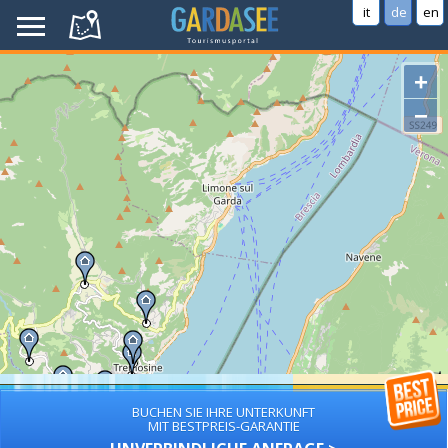
it
de
en
+
−
BUCHEN SIE IHRE UNTERKUNFT
MIT BESTPREIS-GARANTIE