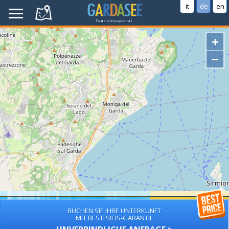
it
de
en
+
−
BUCHEN SIE IHRE UNTERKUNFT
MIT BESTPREIS-GARANTIE