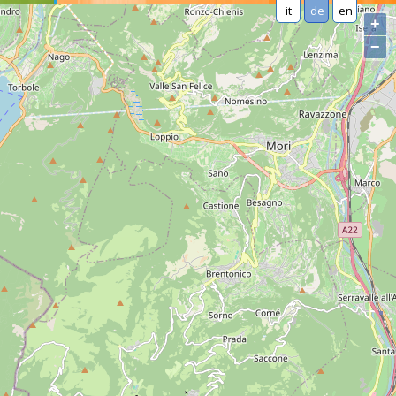
it
de
en
+
−