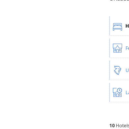
H
F
U
L
10
Hotel