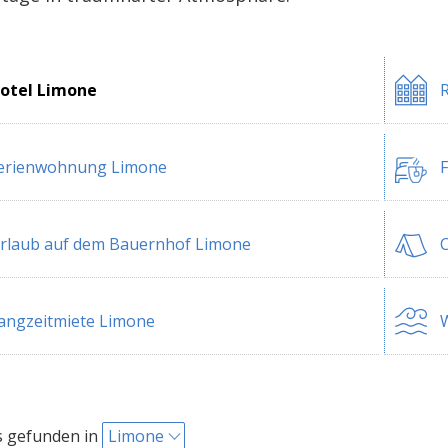
otel Limone
R
erienwohnung Limone
rlaub auf dem Bauernhof Limone
angzeitmiete Limone
W
s gefunden in
Limone