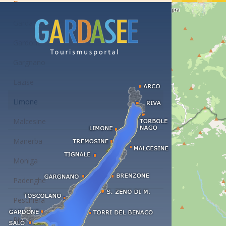
Desenzano
Garda
Gardone
Gargnano
Lazise
Limone
Malcesine
Manerba
Moniga
Padenghe
Peschiera
Riva del Garda