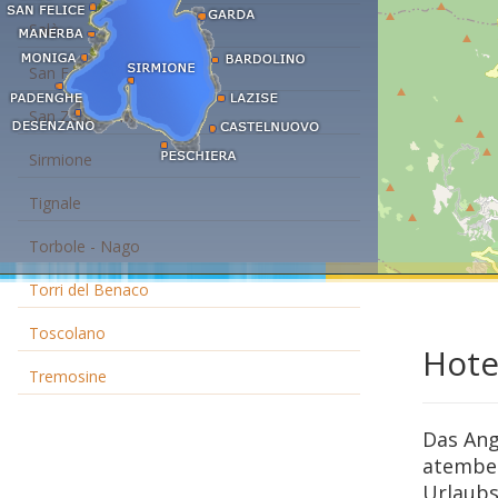
Salò
San Felice
San Zeno di Montagna
Sirmione
Tignale
Torbole - Nago
Torri del Benaco
Toscolano
Hote
Tremosine
Das Ang
atember
Urlaubs