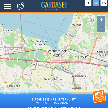
it
de
en
+
−
BUCHEN SIE IHRE UNTERKUNFT
MIT BESTPREIS-GARANTIE