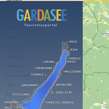
Lazise
Limone
Malcesine
Manerba
Moniga
Padenghe
Peschiera
Riva del Garda
Salò
San Felice
San Zeno di Montagna