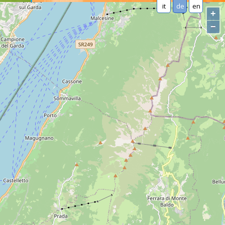
it
de
en
+
−