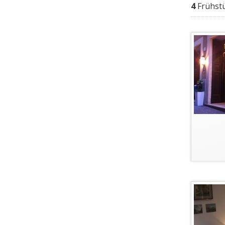
4
Frühst