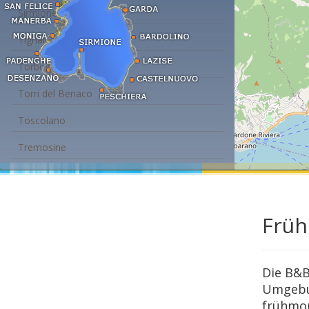
Sirmione
Tignale
Torbole - Nago
Torri del Benaco
Toscolano
Tremosine
Früh
Die B&B
Umgebun
frühmor