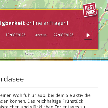
ügbarkeit
online anfragen!
:
Abreise:
ardasee
einen Wohlfühlurlaub, bei dem Sie aktiv die
en können. Das reichhaltige Frühstück
isreichen und glücklichen Ferientages zu