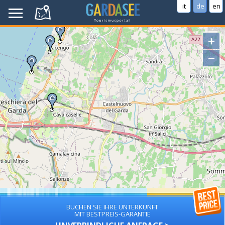
it
de
en
+
−
BUCHEN SIE IHRE UNTERKUNFT
MIT BESTPREIS-GARANTIE