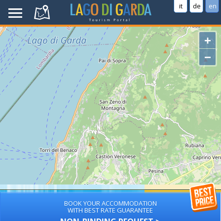
it
de
en
+
−
BOOK YOUR ACCOMMODATION
WITH BEST RATE GUARANTEE