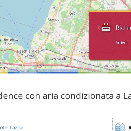
Richi
Arrivo:
dence con aria condizionata a La
otel Lazise