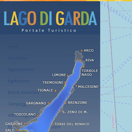
Alloggi e affitti al Lago di Garda
Hotel
Residence
Appartamenti
Agriturismo
Bed & Breakfast
Campeggi
Affitti stagionali
Hotel con centro benessere