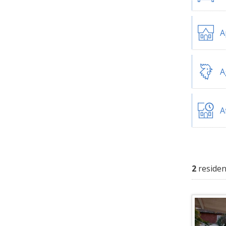
A
A
A
2
residen