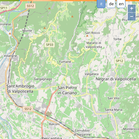
it
de
en
+
−