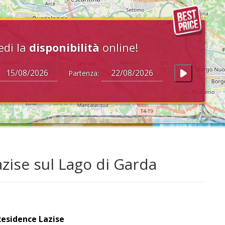
edi la
disponibilità
online!
Partenza:
zise sul Lago di Garda
Residence Lazise