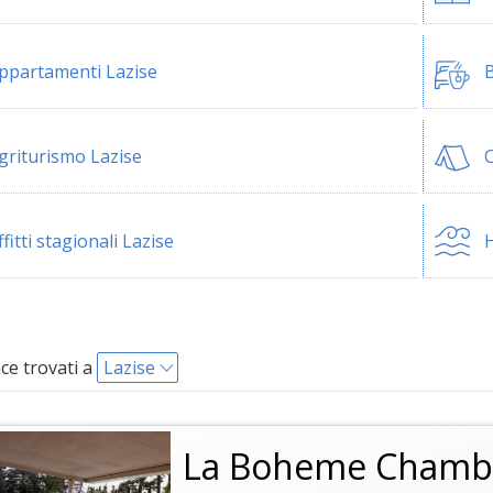
ppartamenti Lazise
B
griturismo Lazise
C
ffitti stagionali Lazise
H
ce trovati a
Lazise
La Boheme Chamb