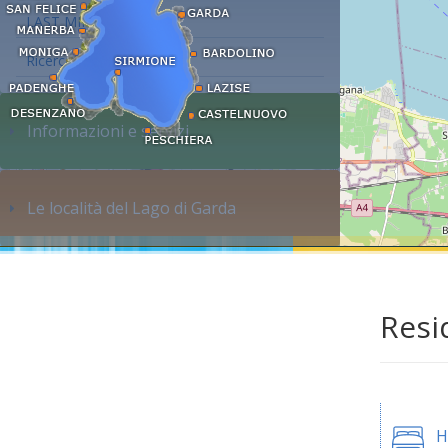
LAST MINUTE
Ricerca alloggi...
Informazioni e servizi
Le località del Lago di Garda
Resi
H