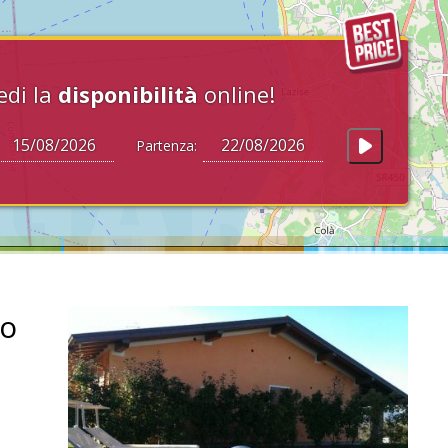
edi la
disponibilità
online!
Partenza:
go