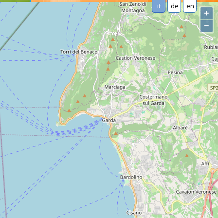
it
de
en
+
−