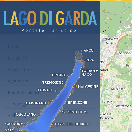
Alloggi e affitti al Lago di Garda
Hotel
Residence
Appartamenti
Agriturismo
Bed & Breakfast
Campeggi
Affitti stagionali
Hotel con centro benessere