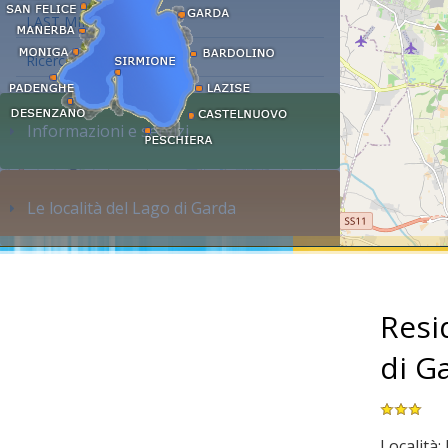
LAST MINUTE
Ricerca alloggi...
Informazioni e servizi
Le località del Lago di Garda
Resi
di G
Località