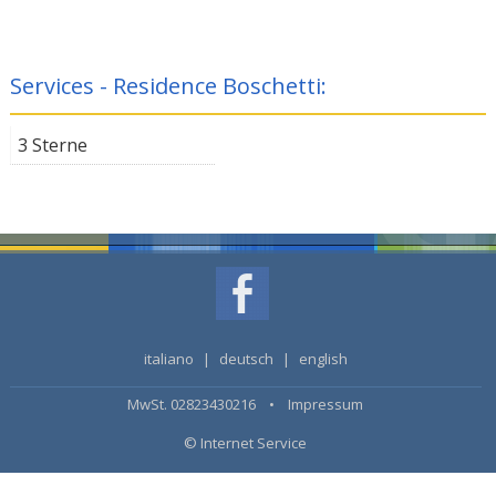
Services - Residence Boschetti:
3 Sterne
italiano
|
deutsch
|
english
MwSt. 02823430216 •
Impressum
© Internet Service