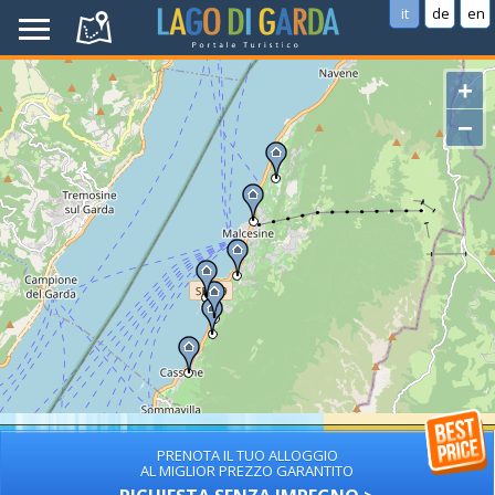
it
de
en
+
−
PRENOTA IL TUO ALLOGGIO
AL MIGLIOR PREZZO GARANTITO