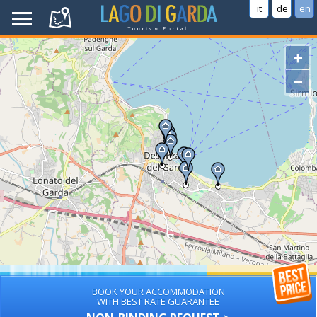
it
de
en
+
−
BOOK YOUR ACCOMMODATION
WITH BEST RATE GUARANTEE