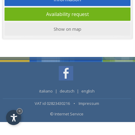
Availability request
Show on map
italiano
|
deutsch
|
english
VAT id 02823430216 •
Impressum
×
© Internet Service