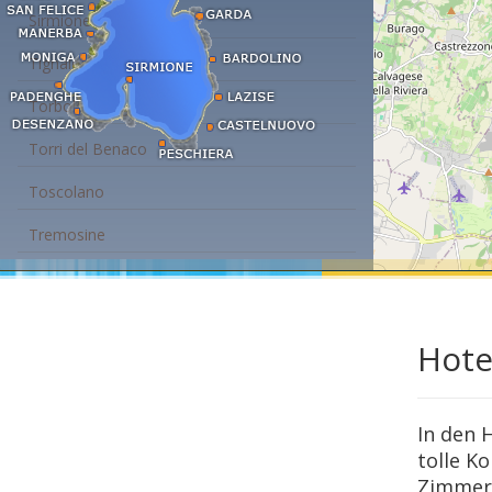
Sirmione
Tignale
Torbole - Nago
Torri del Benaco
Toscolano
Tremosine
Hote
In den 
tolle K
Zimmer 