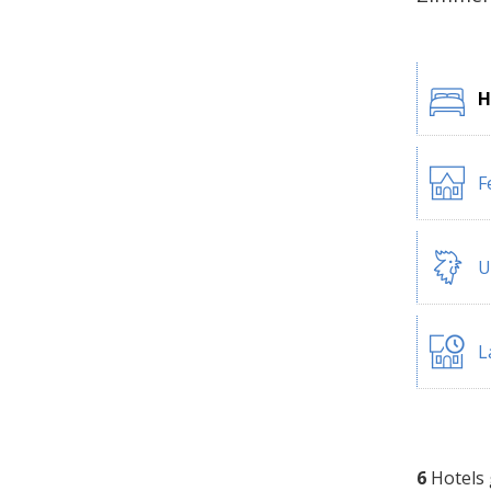
H
F
U
L
6
Hotels