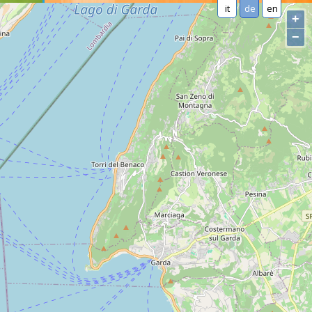
it
de
en
+
−