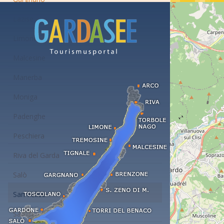
Lazise
Limone
Malcesine
Manerba
Moniga
Padenghe
Peschiera
Riva del Garda
Salò
San Felice
San Zeno di Montagna