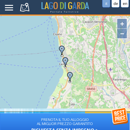
it
de
en
+
−
PRENOTA IL TUO ALLOGGIO
AL MIGLIOR PREZZO GARANTITO