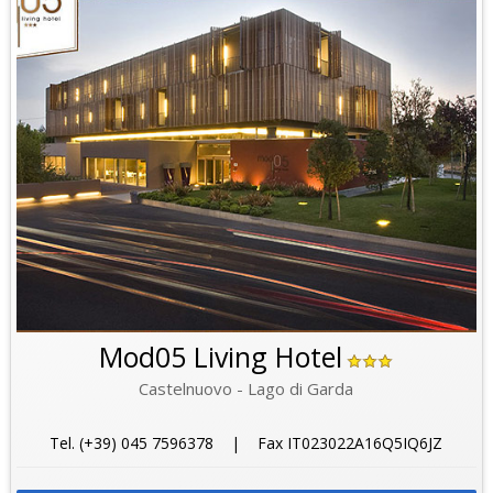
Mod05 Living Hotel
Castelnuovo - Lago di Garda
Tel. (+39) 045 7596378 | Fax IT023022A16Q5IQ6JZ