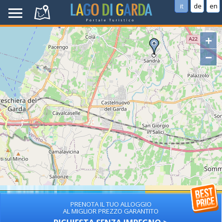
it
de
en
+
−
PRENOTA IL TUO ALLOGGIO
AL MIGLIOR PREZZO GARANTITO