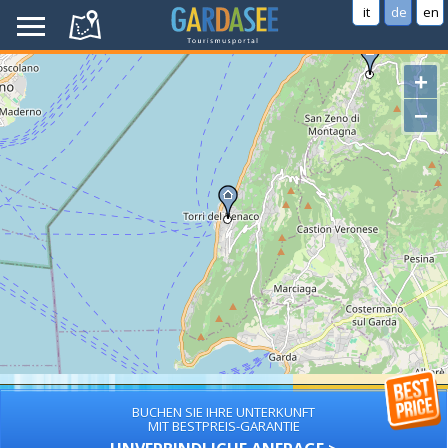
it
de
en
+
−
BUCHEN SIE IHRE UNTERKUNFT
MIT BESTPREIS-GARANTIE