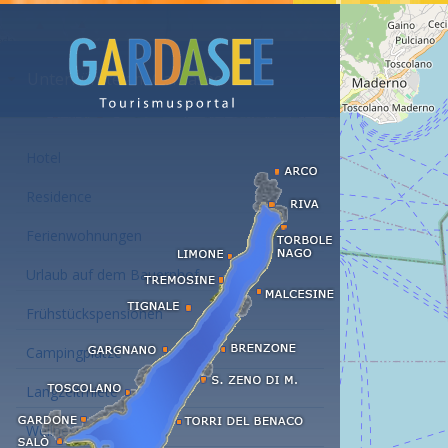
Unterkünfte am Gardasee
Hotel
Residence
Ferienwohnungen
Urlaub auf dem Bauernhof
Frühstückspensionen
Campingplätze
Langzeitmiete
Wellness Hotel