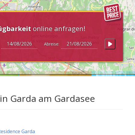
ügbarkeit
online anfragen!
:
Abreise:
 in Garda am Gardasee
esidence Garda