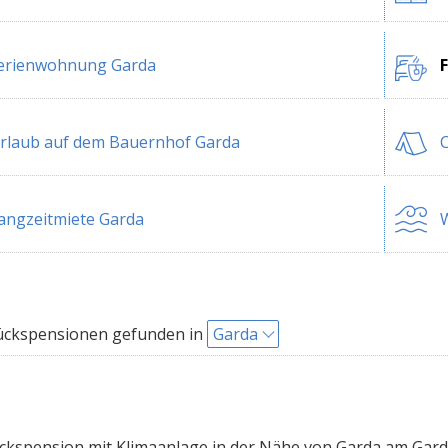
erienwohnung Garda
rlaub auf dem Bauernhof Garda
angzeitmiete Garda
W
ückspensionen gefunden in
Garda
kspension mit Klimaanlage in der Nähe von Garda am Gar