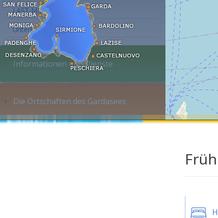
LAST MINUTE
Unterkunft suchen...
Informationen und Dienste
Die Ortschaften des Gardasees
Früh
H