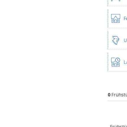
F
U
L
0
Frühst
Frühstüc