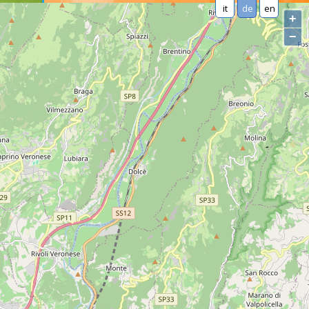
it
de
en
+
−