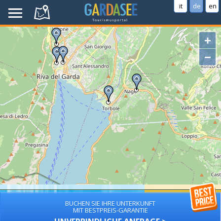
it
de
en
+
−
BUCHEN SIE IHRE UNTERKUNFT
MIT BESTPREIS-GARANTIE