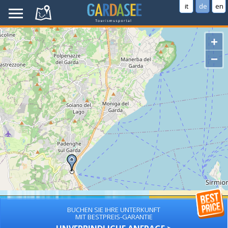
it
de
en
+
−
BUCHEN SIE IHRE UNTERKUNFT
MIT BESTPREIS-GARANTIE