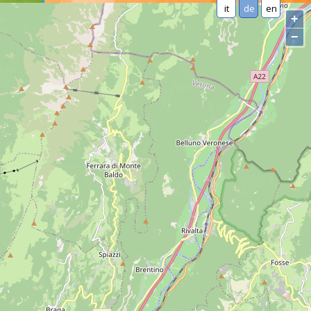
it
de
en
+
−