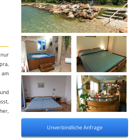
 nur
pra,
e am
 und
sst,
her,
Unverbindliche Anfrage