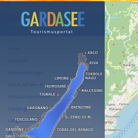
Unterkünfte am Gardasee
Hotel
Residence
Ferienwohnungen
Urlaub auf dem Bauernhof
Frühstückspensionen
Campingplätze
Langzeitmiete
Wellness Hotel