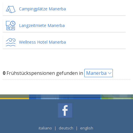
Campingplätze Manerba
Langzeitmiete Manerba
Wellness Hotel Manerba
0
Frühstückspensionen gefunden in
Manerba
italiano
|
deutsch
|
english