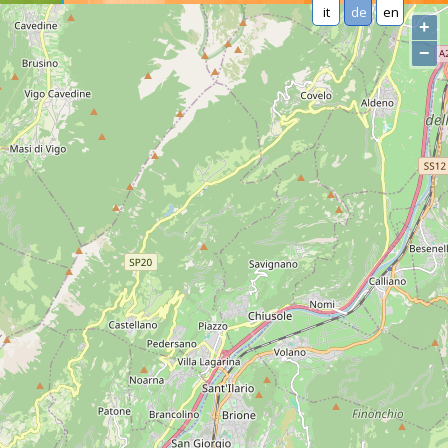
it
de
en
+
−