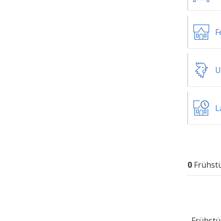
F
U
L
0
Frühst
Frühstüc