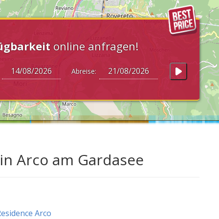
ügbarkeit
online anfragen!
:
Abreise:
 in Arco am Gardasee
esidence Arco