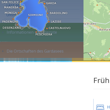
LAST MINUTE
Unterkunft suchen...
Informationen und Dienste
Die Ortschaften des Gardasees
Früh
H