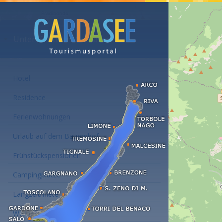
Unterkünfte am Gardasee
Hotel
Residence
Ferienwohnungen
Urlaub auf dem Bauernhof
Frühstückspensionen
Campingplätze
Langzeitmiete
Wellness Hotel