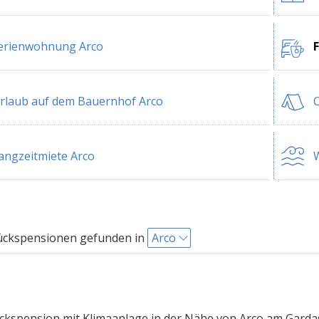
erienwohnung Arco
rlaub auf dem Bauernhof Arco
C
angzeitmiete Arco
W
ückspensionen gefunden in
Arco
kspension mit Klimaanlage in der Nähe von Arco am Garda