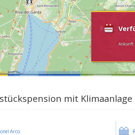
Verf
Ankunft
stückspension mit Klimaanlage
otel Arco
R